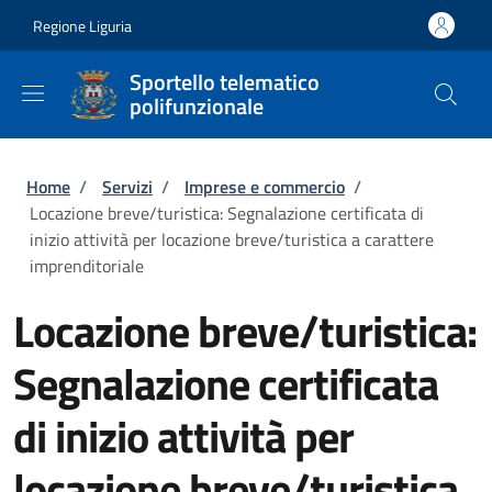
Salta al contenuto principale
Skip to footer content
Regione Liguria
Sportello telematico
polifunzionale
Briciole di pane
Home
/
Servizi
/
Imprese e commercio
/
Locazione breve/turistica: Segnalazione certificata di
inizio attività per locazione breve/turistica a carattere
imprenditoriale
Locazione breve/turistica:
Segnalazione certificata
di inizio attività per
locazione breve/turistica