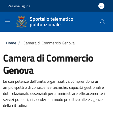
Salta al contenuto principale
Skip to footer content
Regione Liguria
Sportello telematico
polifunzionale
Briciole di pane
Home
/
Camera di Commercio Genova
Camera di Commercio
Genova
Le competenze dell'unità organizzativa comprendono un
ampio spettro di conoscenze tecniche, capacità gestionali e
doti relazionali, essenziali per amministrare efficacemente i
servizi pubblici, rispondere in modo proattivo alle esigenze
della cittadina