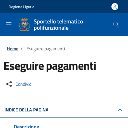
Salta al contenuto principale
Skip to footer content
Regione Liguria
Sportello telematico
polifunzionale
Briciole di pane
Home
/
Eseguire pagamenti
Eseguire pagamenti
Condividi
INDICE DELLA PAGINA
Descrizione