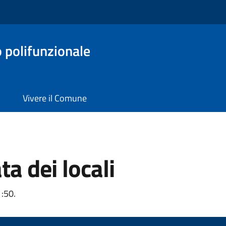
o polifunzionale
Vivere il Comune
a dei locali
1:50.