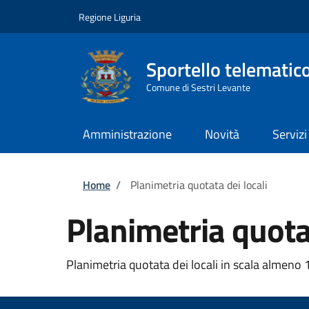
Salta al contenuto principale
Skip to footer content
Regione Liguria
Sportello telematic
Comune di Sestri Levante
Amministrazione
Novità
Servizi
Briciole di pane
Home
/
Planimetria quotata dei locali
Planimetria quotat
Planimetria quotata dei locali in scala almeno 