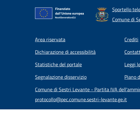
Sportello tel
Comune di Se
Footer menu
Area riservata
Crediti
Dichiarazione di accessibilità
Contatt
Statistiche del portale
Leggi l
Segnalazione disservizio
Piano d
Comune di Sestri Levante - Partita IVA dell'amm
protocollo@pec.comune.sestri-levante.ge.it