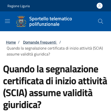
Salta al contenuto principale
Skip to footer content
Regione Liguria
Sportello telematico
polifunzionale
Briciole di pane
Home
/
Domande frequenti
/
Quando la segnalazione certificata di inizio attività (SCIA)
assume validità giuridica?
Quando la segnalazione
certificata di inizio attività
(SCIA) assume validità
giuridica?