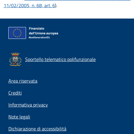
11/02/2005, n. 68, art. 6
).
Sportello telematico polifunzionale
Footer menu
Area riservata
Crediti
Informativa privacy
Note legali
Dichiarazione di accessibilità