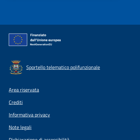
Sportello telematico polifunzionale
Footer menu
Area riservata
Crediti
Informativa privacy
Note legali
Dichiarazione di accessibilità