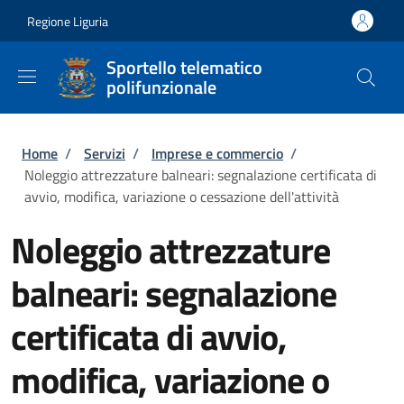
Salta al contenuto principale
Skip to footer content
Regione Liguria
Sportello telematico
polifunzionale
Briciole di pane
Home
/
Servizi
/
Imprese e commercio
/
Noleggio attrezzature balneari: segnalazione certificata di
avvio, modifica, variazione o cessazione dell'attività
Noleggio attrezzature
balneari: segnalazione
certificata di avvio,
modifica, variazione o