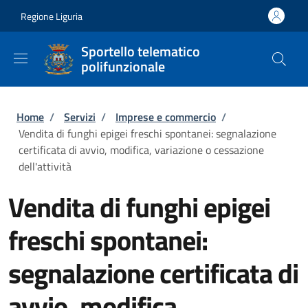
Salta al contenuto principale
Skip to footer content
Regione Liguria
Sportello telematico
polifunzionale
Briciole di pane
Home
/
Servizi
/
Imprese e commercio
/
Vendita di funghi epigei freschi spontanei: segnalazione
certificata di avvio, modifica, variazione o cessazione
dell'attività
Vendita di funghi epigei
freschi spontanei:
segnalazione certificata di
avvio, modifica,