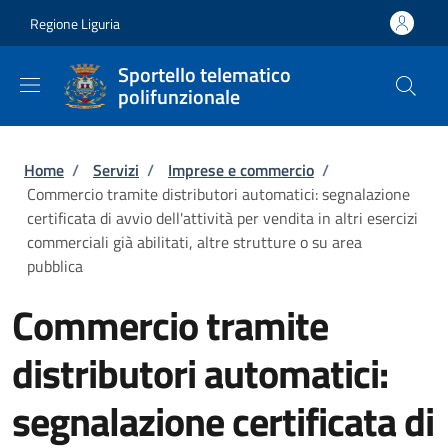
Salta al contenuto principale
Skip to footer content
Regione Liguria
Sportello telematico
polifunzionale
Briciole di pane
Home
/
Servizi
/
Imprese e commercio
/
Commercio tramite distributori automatici: segnalazione
certificata di avvio dell'attività per vendita in altri esercizi
commerciali già abilitati, altre strutture o su area
pubblica
Commercio tramite
distributori automatici:
segnalazione certificata di