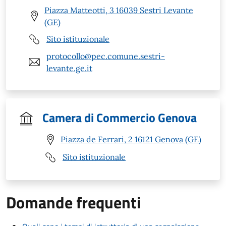
Piazza Matteotti, 3 16039 Sestri Levante
(GE)
Sito istituzionale
protocollo@pec.comune.sestri-
levante.ge.it
Camera di Commercio Genova
Piazza de Ferrari, 2 16121 Genova (GE)
Sito istituzionale
Domande frequenti