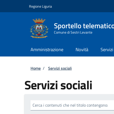
Salta al contenuto principale
Skip to footer content
Regione Liguria
Sportello telematic
Comune di Sestri Levante
Amministrazione
Novità
Servizi
Briciole di pane
Home
/
Servizi sociali
Servizi sociali
Cerca i contenuti che nel titolo contengono: