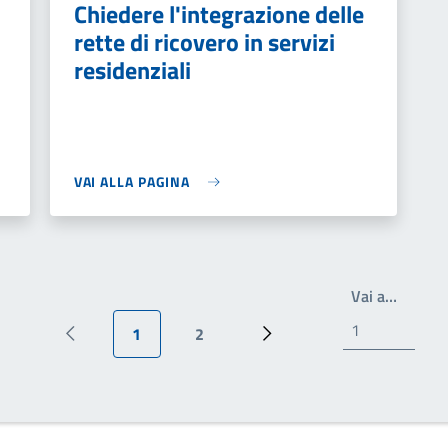
Chiedere l'integrazione delle
rette di ricovero in servizi
residenziali
VAI ALLA PAGINA
Write t
Vai a…
1
2
Pagina precedente
Pagina attuale
Pagina
Prossima pagina