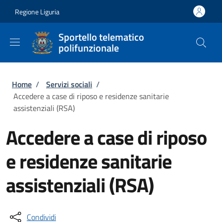
Salta al contenuto principale
Skip to footer content
Regione Liguria
Sportello telematico
polifunzionale
Briciole di pane
Home
/
Servizi sociali
/
Accedere a case di riposo e residenze sanitarie
assistenziali (RSA)
Accedere a case di riposo
e residenze sanitarie
assistenziali (RSA)
Condividi