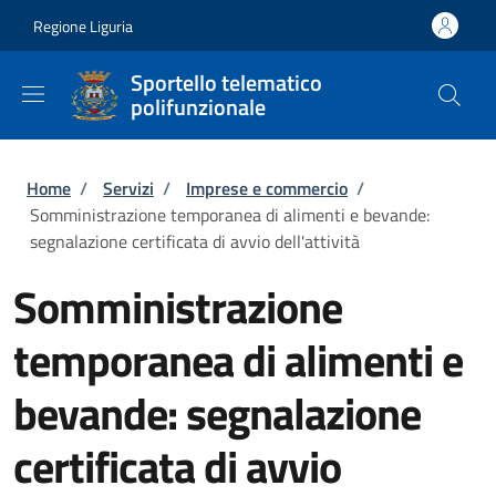
Salta al contenuto principale
Skip to footer content
Regione Liguria
Sportello telematico
polifunzionale
Briciole di pane
Home
/
Servizi
/
Imprese e commercio
/
Somministrazione temporanea di alimenti e bevande:
segnalazione certificata di avvio dell'attività
Somministrazione
temporanea di alimenti e
bevande: segnalazione
certificata di avvio