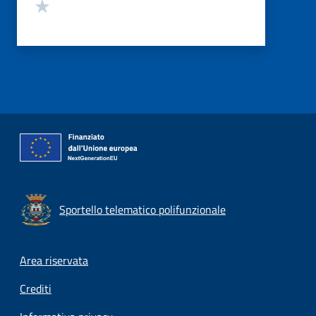
Valuta 1 stelle su 5
Sportello telematico polifunzionale
Footer menu
Area riservata
Crediti