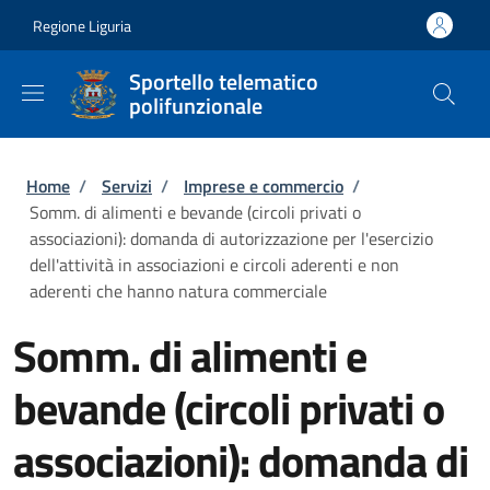
Salta al contenuto principale
Skip to footer content
Regione Liguria
Sportello telematico
polifunzionale
Briciole di pane
Home
/
Servizi
/
Imprese e commercio
/
Somm. di alimenti e bevande (circoli privati o
associazioni): domanda di autorizzazione per l'esercizio
dell'attività in associazioni e circoli aderenti e non
aderenti che hanno natura commerciale
Somm. di alimenti e
bevande (circoli privati o
associazioni): domanda di