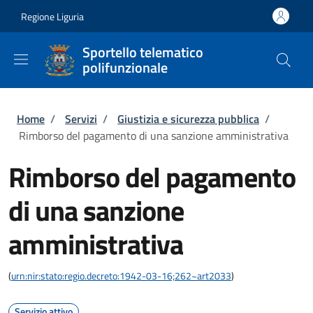
Salta al contenuto principale
Skip to footer content
Regione Liguria
Sportello telematico
polifunzionale
Briciole di pane
Home
/
Servizi
/
Giustizia e sicurezza pubblica
/
Rimborso del pagamento di una sanzione amministrativa
Rimborso del pagamento
di una sanzione
amministrativa
(
urn:nir:stato:regio.decreto:1942-03-16;262~art2033
)
Servizio attivo