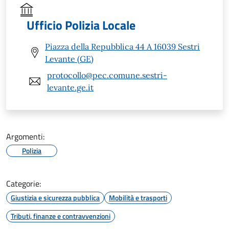
Ufficio Polizia Locale
Piazza della Repubblica 44 A 16039 Sestri
Levante (GE)
protocollo@pec.comune.sestri-
levante.ge.it
Argomenti:
Polizia
Categorie:
Giustizia e sicurezza pubblica
Mobilità e trasporti
Tributi, finanze e contravvenzioni