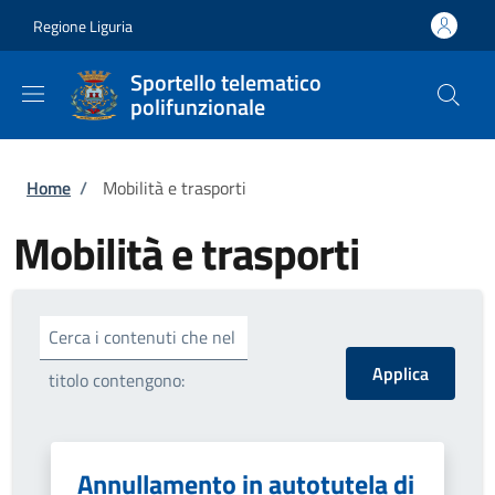
Salta al contenuto principale
Skip to footer content
Regione Liguria
Sportello telematico
polifunzionale
Briciole di pane
Home
/
Mobilità e trasporti
Mobilità e trasporti
Cerca i contenuti che nel
titolo contengono:
Annullamento in autotutela di