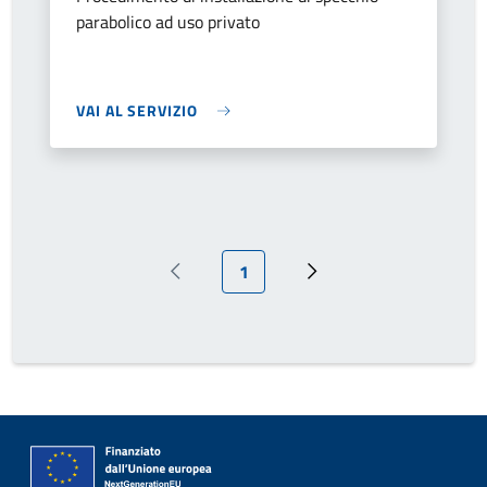
parabolico ad uso privato
VAI AL SERVIZIO
Pagina attuale
1
Pagina precedente
Prossima pagina