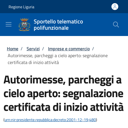
Salta al contenuto principale
Skip to footer content
Regione Liguria
Sportello telematico
polifunzionale
Briciole di pane
Home
/
Servizi
/
Imprese e commercio
/
Autorimesse, parcheggi a cielo aperto: segnalazione
certificata di inizio attività
Autorimesse, parcheggi a
cielo aperto: segnalazione
certificata di inizio attività
(
urn:nir:presidente.repubblica:decreto:2001-12-19;480
)