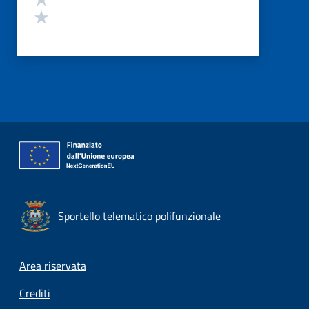
Valuta 1 stelle su 5
Sportello telematico polifunzionale
Footer menu
Area riservata
Crediti