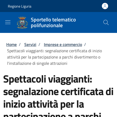
Salta al contenuto principale
Skip to footer content
Regione Liguria
Sportello telematico
polifunzionale
Briciole di pane
Home
/
Servizi
/
Imprese e commercio
/
Spettacoli viaggianti: segnalazione certificata di inizio
attività per la partecipazione a parchi divertimento o
l'installazione di singole attrazioni
Spettacoli viaggianti:
segnalazione certificata di
inizio attività per la
partecipazione a parchi