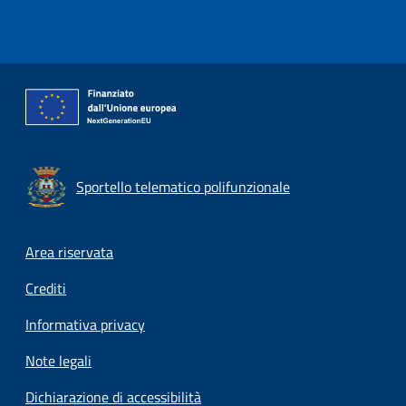
Sportello telematico polifunzionale
Footer menu
Area riservata
Crediti
Informativa privacy
Note legali
Dichiarazione di accessibilità