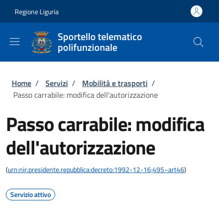
Salta al contenuto principale
Skip to footer content
Regione Liguria
Sportello telematico
polifunzionale
Briciole di pane
Home
/
Servizi
/
Mobilità e trasporti
/
Passo carrabile: modifica dell'autorizzazione
Passo carrabile: modifica
dell'autorizzazione
(
urn:nir:presidente.repubblica:decreto:1992-12-16;495~art46
)
Servizio attivo