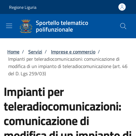
Salta al contenuto principale
Skip to footer content
Regione Liguria
Sportello telematico
polifunzionale
Briciole di pane
Home
/
Servizi
/
Imprese e commercio
/
Impianti per teleradiocomunicazioni: comunicazione di
modifica di un impianto di teleradiocomunicazione (art. 46
del D. Lgs 259/03)
Impianti per
teleradiocomunicazioni:
comunicazione di
modifica di un impianto di