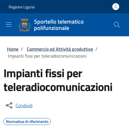
Salta al contenuto principale
Skip to footer content
Regione Liguria
Sportello telematico
polifunzionale
Briciole di pane
Home
/
Commercio ed Attività produttive
/
Impianti fissi per teleradiocomunicazioni
Impianti fissi per
teleradiocomunicazioni
Condividi
Normativa di riferimento