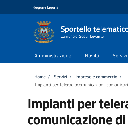
Salta al contenuto principale
Skip to footer content
Regione Liguria
Sportello telematic
Comune di Sestri Levante
Amministrazione
Novità
Servizi
Briciole di pane
Home
/
Servizi
/
Imprese e commercio
/
Impianti per teleradiocomunicazioni: comunicazion
Impianti per tele
comunicazione di f