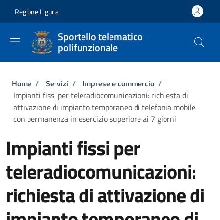
Salta al contenuto principale
Skip to footer content
Regione Liguria
Sportello telematico
polifunzionale
Briciole di pane
Home
/
Servizi
/
Imprese e commercio
/
Impianti fissi per teleradiocomunicazioni: richiesta di
attivazione di impianto temporaneo di telefonia mobile
con permanenza in esercizio superiore ai 7 giorni
Impianti fissi per
teleradiocomunicazioni:
richiesta di attivazione di
impianto temporaneo di