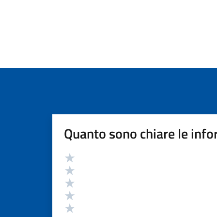
Quanto sono chiare le info
Valutazione
Valuta 5 stelle su 5
Valuta 4 stelle su 5
Valuta 3 stelle su 5
Valuta 2 stelle su 5
Valuta 1 stelle su 5