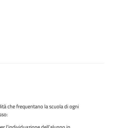
lità che frequentano la scuola di ogni
sso:
er l’individuazione dell’alunno in