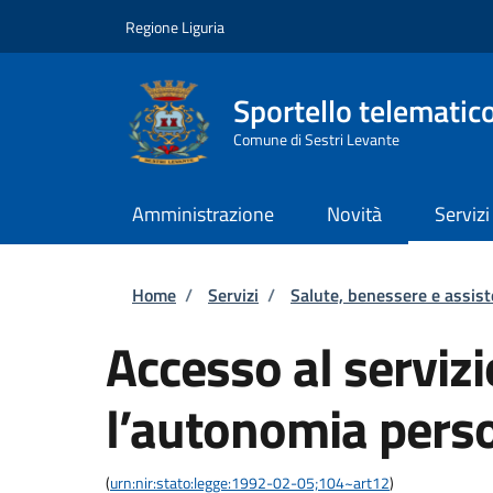
Salta al contenuto principale
Skip to footer content
Regione Liguria
Sportello telematic
Comune di Sestri Levante
Amministrazione
Novità
Servizi
Briciole di pane
Home
/
Servizi
/
Salute, benessere e assis
Accesso al servizi
l’autonomia pers
(
urn:nir:stato:legge:1992-02-05;104~art12
)