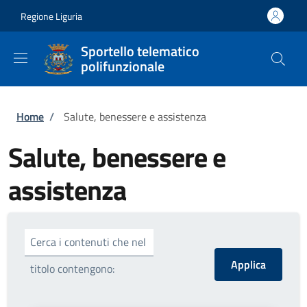
Salta al contenuto principale
Skip to footer content
Regione Liguria
Sportello telematico
polifunzionale
Briciole di pane
Home
/
Salute, benessere e assistenza
Salute, benessere e
assistenza
Cerca i contenuti che nel
titolo contengono: