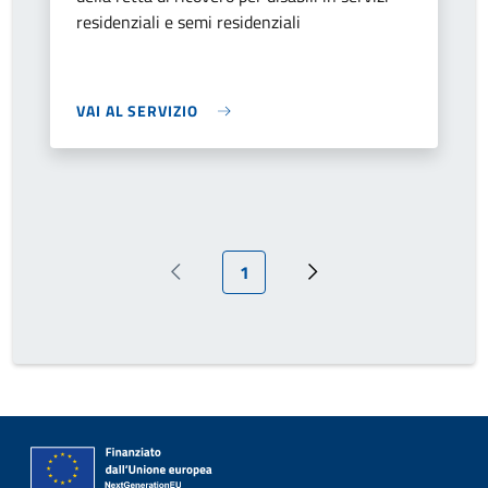
residenziali e semi residenziali
VAI AL SERVIZIO
Pagina attuale
1
Pagina precedente
Prossima pagina