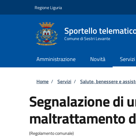
Salta al contenuto principale
Skip to footer content
Regione Liguria
Sportello telematic
Comune di Sestri Levante
Amministrazione
Novità
Servizi
Briciole di pane
Home
/
Servizi
/
Salute, benessere e assis
Segnalazione di 
maltrattamento d
(Regolamento comunale)