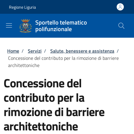
Salta al contenuto principale
Skip to footer content
Regione Liguria
Sportello telematico
polifunzionale
Briciole di pane
Home
/
Servizi
/
Salute, benessere e assistenza
/
Concessione del contributo per la rimozione di barriere
architettoniche
Concessione del
contributo per la
rimozione di barriere
architettoniche