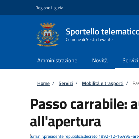
Salta al contenuto principale
Skip to footer content
Regione Liguria
Sportello telematic
Comune di Sestri Levante
Amministrazione
Novità
Servizi
Briciole di pane
Home
/
Servizi
/
Mobilità e trasporti
/
Pas
Passo carrabile: 
all'apertura
(
urn:nir:presidente.repubblica:decreto:1992-12-16;495~ar