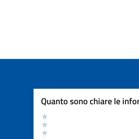
Quanto sono chiare le info
Valutazione
Valuta 5 stelle su 5
Valuta 4 stelle su 5
Valuta 3 stelle su 5