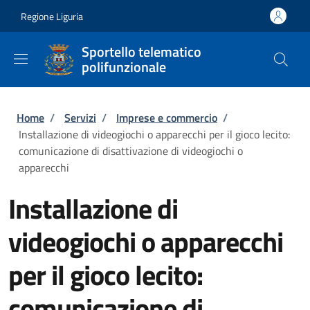
Salta al contenuto principale
Skip to footer content
Regione Liguria
Sportello telematico
polifunzionale
Briciole di pane
Home
/
Servizi
/
Imprese e commercio
/
Installazione di videogiochi o apparecchi per il gioco lecito:
comunicazione di disattivazione di videogiochi o
apparecchi
Installazione di
videogiochi o apparecchi
per il gioco lecito:
comunicazione di