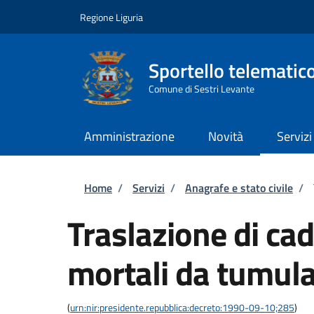
Salta al contenuto principale
Skip to footer content
Regione Liguria
Sportello telematic
Comune di Sestri Levante
Amministrazione
Novità
Servizi
Briciole di pane
Home
/
Servizi
/
Anagrafe e stato civile
/
Traslazione di cad
mortali da tumula
(
urn:nir:presidente.repubblica:decreto:1990-09-10;285
)