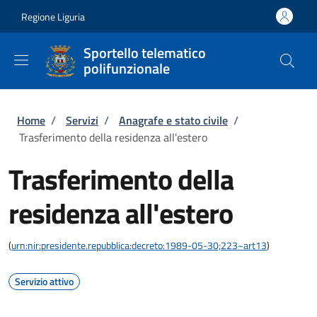
Salta al contenuto principale
Skip to footer content
Regione Liguria
Sportello telematico
polifunzionale
Briciole di pane
Home
/
Servizi
/
Anagrafe e stato civile
/
Trasferimento della residenza all'estero
Trasferimento della
residenza all'estero
(
urn:nir:presidente.repubblica:decreto:1989-05-30;223~art13
)
Servizio attivo