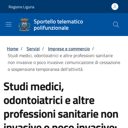
Salta al contenuto principale
Skip to footer content
Regione Liguria
Sportello telematico
polifunzionale
Briciole di pane
Home
/
Servizi
/
Imprese e commercio
/
Studi medici, odontoiatrici e altre professioni sanitarie
non invasive o poco invasive: comunicazione di cessazione
o sospensione temporanea dell'attività
Studi medici,
odontoiatrici e altre
professioni sanitarie non
invasive o poco invasive: