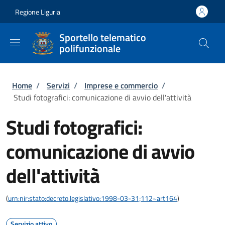
Salta al contenuto principale
Skip to footer content
Regione Liguria
Sportello telematico
polifunzionale
Briciole di pane
Home
/
Servizi
/
Imprese e commercio
/
Studi fotografici: comunicazione di avvio dell'attività
Studi fotografici:
comunicazione di avvio
dell'attività
(
urn:nir:stato:decreto.legislativo:1998-03-31;112~art164
)
Servizio attivo