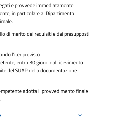
allegati e provvede immediatamente
tente, in particolare al Dipartimento
nimale.
lo di merito dei requisiti e dei presupposti
condo l'iter previsto
petente,
entro 30 giorni dal ricevimento
mite del SUAP della documentazione
a competente adotta il provvedimento finale
.
e