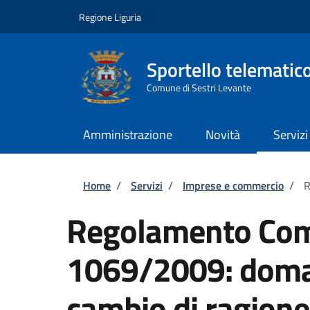
Salta al contenuto principale
Skip to footer content
Regione Liguria
Sportello telematic
Comune di Sestri Levante
Amministrazione
Novità
Servizi
Briciole di pane
Home
/
Servizi
/
Imprese e commercio
/
R
Regolamento Com
1069/2009: doman
cambio di ragione 