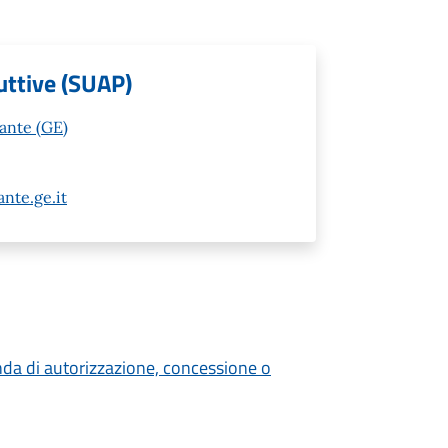
uttive (SUAP)
vante (GE)
nte.ge.it
nda di autorizzazione, concessione o