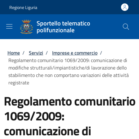
Salta al contenuto principale
Skip to footer content
Regione Liguria
Sportello telematico
polifunzionale
Briciole di pane
Home
/
Servizi
/
Imprese e commercio
/
Regolamento comunitario 1069/2009: comunicazione di
modifiche strutturali/impiantistiche/di lavorazione dello
stabilimento che non comportano variazioni delle attività
registrate
Regolamento comunitario
1069/2009:
comunicazione di