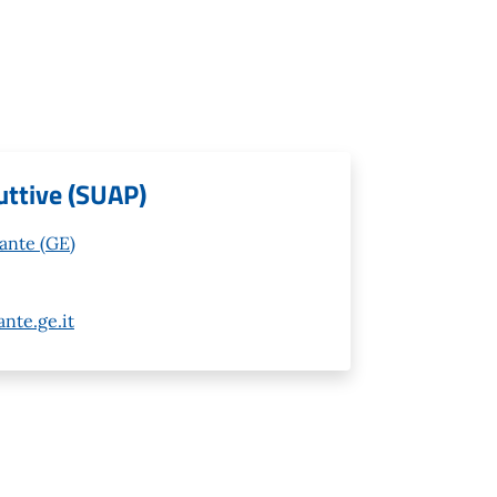
uttive (SUAP)
vante (GE)
nte.ge.it