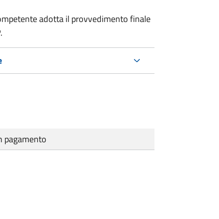
a competente adotta il provvedimento finale
.
e
cun pagamento