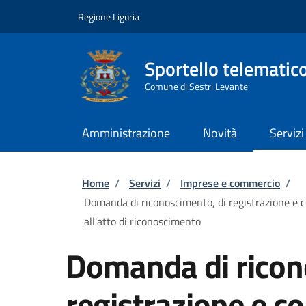
Salta al contenuto principale
Skip to footer content
Regione Liguria
Sportello telematic
Comune di Sestri Levante
Amministrazione
Novità
Servizi
Briciole di pane
Home
/
Servizi
/
Imprese e commercio
/
Domanda di riconoscimento, di registrazione e 
all'atto di riconoscimento
Domanda di ricon
registrazione e c