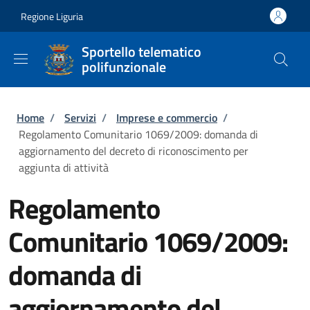
Salta al contenuto principale
Skip to footer content
Regione Liguria
Sportello telematico
polifunzionale
Briciole di pane
Home
/
Servizi
/
Imprese e commercio
/
Regolamento Comunitario 1069/2009: domanda di
aggiornamento del decreto di riconoscimento per
aggiunta di attività
Regolamento
Comunitario 1069/2009:
domanda di
aggiornamento del