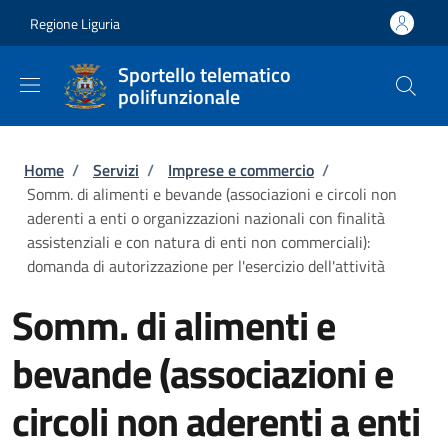
Salta al contenuto principale
Skip to footer content
Regione Liguria
Sportello telematico
polifunzionale
Briciole di pane
Home
/
Servizi
/
Imprese e commercio
/
Somm. di alimenti e bevande (associazioni e circoli non
aderenti a enti o organizzazioni nazionali con finalità
assistenziali e con natura di enti non commerciali):
domanda di autorizzazione per l'esercizio dell'attività
Somm. di alimenti e
bevande (associazioni e
circoli non aderenti a enti