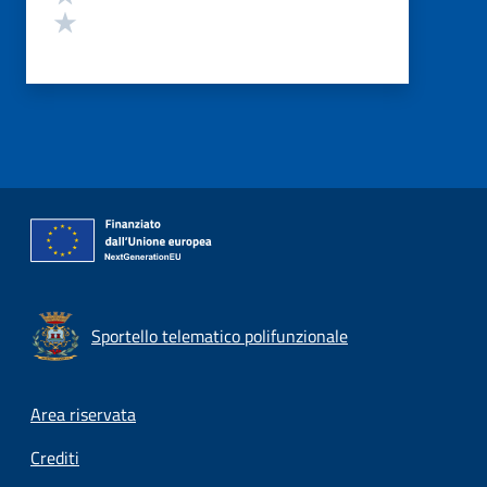
Valuta 1 stelle su 5
Sportello telematico polifunzionale
Footer menu
Area riservata
Crediti