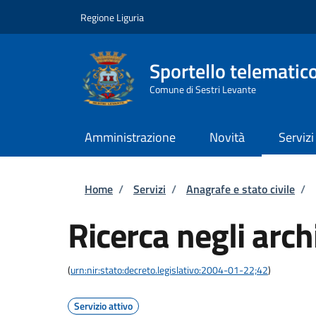
Salta al contenuto principale
Skip to footer content
Regione Liguria
Sportello telematic
Comune di Sestri Levante
Amministrazione
Novità
Servizi
Briciole di pane
Home
/
Servizi
/
Anagrafe e stato civile
/
Ricerca negli archi
(
urn:nir:stato:decreto.legislativo:2004-01-22;42
)
Servizio attivo