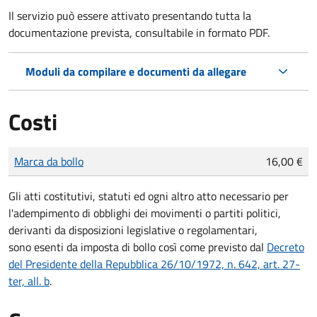
Il servizio può essere attivato presentando tutta la
documentazione prevista, consultabile in formato PDF.
Moduli da compilare e documenti da allegare
Costi
Tipo di pagamento
Importo
Marca da bollo
16,00 €
Gli atti costitutivi, statuti ed ogni altro atto necessario per
l'adempimento di obblighi dei movimenti o partiti politici,
derivanti da disposizioni legislative o regolamentari,
sono
esenti da imposta di bollo
così come previsto dal
Decreto
del Presidente della Repubblica 26/10/1972, n. 642, art. 27-
ter, all. b
.