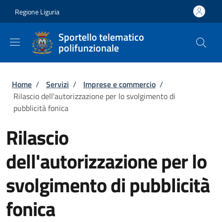
Salta al contenuto principale
Skip to footer content
Regione Liguria
Sportello telematico
polifunzionale
Briciole di pane
Home
/
Servizi
/
Imprese e commercio
/
Rilascio dell'autorizzazione per lo svolgimento di
pubblicità fonica
Rilascio
dell'autorizzazione per lo
svolgimento di pubblicità
fonica