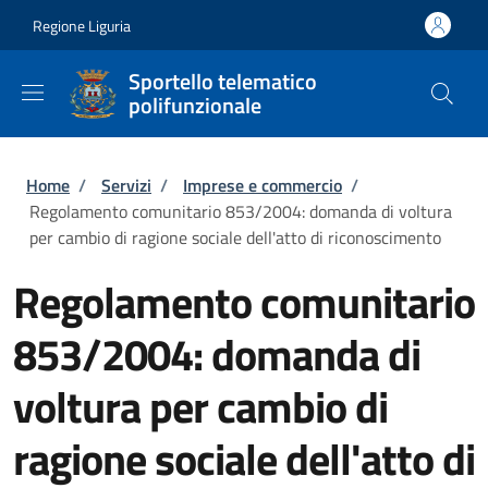
Salta al contenuto principale
Skip to footer content
Regione Liguria
Sportello telematico
polifunzionale
Briciole di pane
Home
/
Servizi
/
Imprese e commercio
/
Regolamento comunitario 853/2004: domanda di voltura
per cambio di ragione sociale dell'atto di riconoscimento
Regolamento comunitario
853/2004: domanda di
voltura per cambio di
ragione sociale dell'atto di