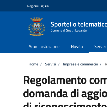
Salta al contenuto principale
Skip to footer content
Regione Liguria
Sportello telematic
Comune di Sestri Levante
Amministrazione
Novità
Servizi
Briciole di pane
Home
/
Servizi
/
Imprese e commercio
/
R
Regolamento com
domanda di aggio
di riconoscimento