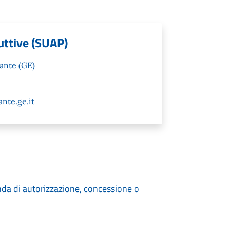
uttive (SUAP)
vante (GE)
nte.ge.it
nda di autorizzazione, concessione o