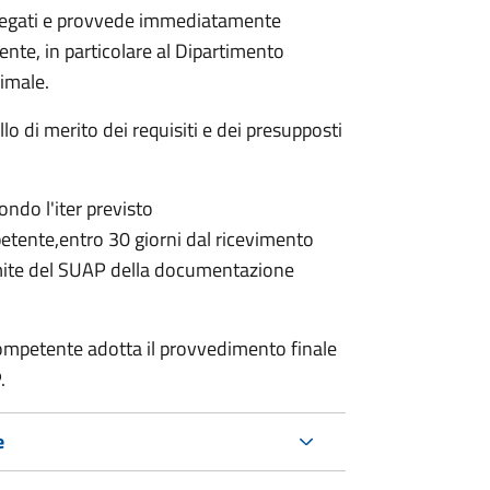
allegati e provvede immediatamente
tente, in particolare al Dipartimento
nimale.
lo di merito dei requisiti e dei presupposti
condo l'iter previsto
petente,
entro 30 giorni
dal ricevimento
ite del SUAP della
documentazione
a competente adotta il provvedimento finale
.
e