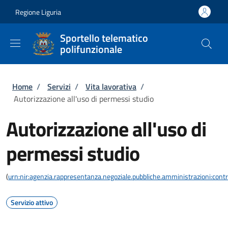
Salta al contenuto principale
Skip to footer content
Regione Liguria
Sportello telematico
polifunzionale
Briciole di pane
Home
/
Servizi
/
Vita lavorativa
/
Autorizzazione all'uso di permessi studio
Autorizzazione all'uso di
permessi studio
(
urn:nir:agenzia.rappresentanza.negoziale.pubbliche.amministrazioni:contra
Servizio attivo