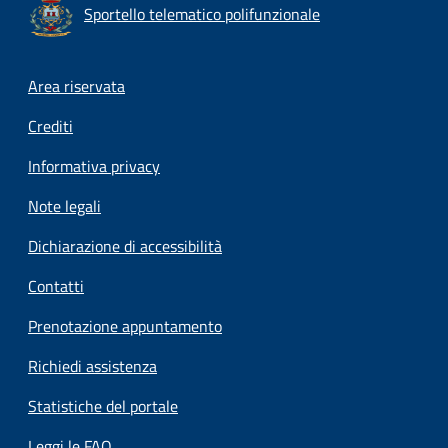
Sportello telematico polifunzionale
Footer menu
Area riservata
Crediti
Informativa privacy
Note legali
Dichiarazione di accessibilità
Contatti
Prenotazione appuntamento
Richiedi assistenza
Statistiche del portale
Leggi le FAQ