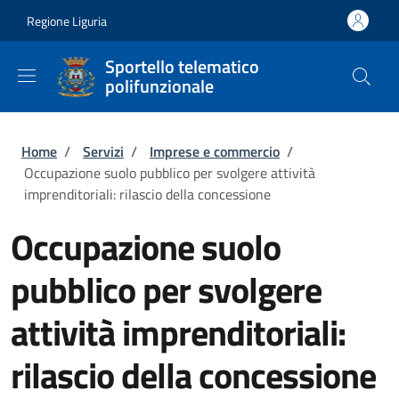
Salta al contenuto principale
Skip to footer content
Regione Liguria
Sportello telematico
polifunzionale
Briciole di pane
Home
/
Servizi
/
Imprese e commercio
/
Occupazione suolo pubblico per svolgere attività
imprenditoriali: rilascio della concessione
Occupazione suolo
pubblico per svolgere
attività imprenditoriali:
rilascio della concessione