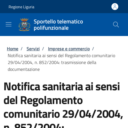
Salta al contenuto principale
Skip to footer content
Regione Liguria
Sportello telematico
polifunzionale
Briciole di pane
Home
/
Servizi
/
Imprese e commercio
/
Notifica sanitaria ai sensi del Regolamento comunitario
29/04/2004, n. 852/2004: trasmissione della
documentazione
Notifica sanitaria ai sensi
del Regolamento
comunitario 29/04/2004,
n. 852/2004: