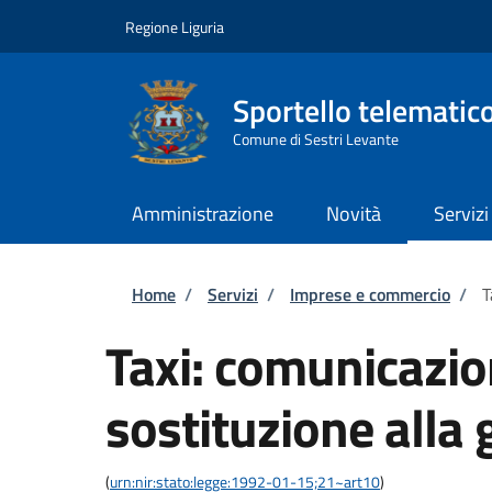
Salta al contenuto principale
Skip to footer content
Regione Liguria
Sportello telematic
Comune di Sestri Levante
Amministrazione
Novità
Servizi
Briciole di pane
Home
/
Servizi
/
Imprese e commercio
/
T
Taxi: comunicazio
sostituzione alla 
(
urn:nir:stato:legge:1992-01-15;21~art10
)