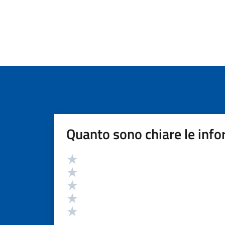
Quanto sono chiare le info
Valutazione
Valuta 5 stelle su 5
Valuta 4 stelle su 5
Valuta 3 stelle su 5
Valuta 2 stelle su 5
Valuta 1 stelle su 5