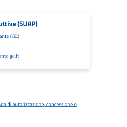
uttive (SUAP)
vante (GE)
nte.ge.it
nda di autorizzazione, concessione o