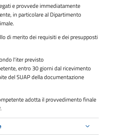
allegati e provvede immediatamente
tente, in particolare al Dipartimento
nimale.
lo di merito dei requisiti e dei presupposti
condo l'iter previsto
petente,
entro 30 giorni dal ricevimento
mite del SUAP della documentazione
a competente adotta il provvedimento finale
.
e