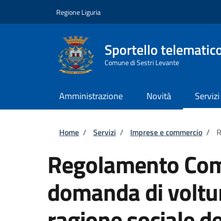
Salta al contenuto principale
Skip to footer content
Regione Liguria
Sportello telematic
Comune di Sestri Levante
Amministrazione
Novità
Servizi
Briciole di pane
Home
/
Servizi
/
Imprese e commercio
/
R
Regolamento Com
domanda di voltur
ragione sociale del