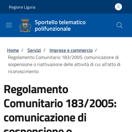
Salta al contenuto principale
Skip to footer content
Regione Liguria
Sportello telematico
polifunzionale
Briciole di pane
Home
/
Servizi
/
Imprese e commercio
/
Regolamento Comunitario 183/2005: comunicazione di
sospensione o riattivazione delle attività di cui all'atto di
riconoscimento
Regolamento
Comunitario 183/2005:
comunicazione di
sospensione o