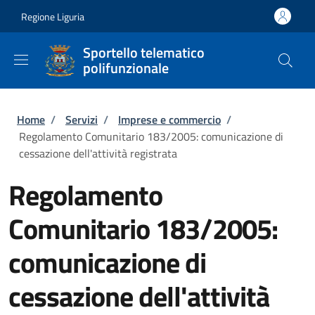
Salta al contenuto principale
Skip to footer content
Regione Liguria
Sportello telematico
polifunzionale
Briciole di pane
Home
/
Servizi
/
Imprese e commercio
/
Regolamento Comunitario 183/2005: comunicazione di
cessazione dell'attività registrata
Regolamento
Comunitario 183/2005:
comunicazione di
cessazione dell'attività