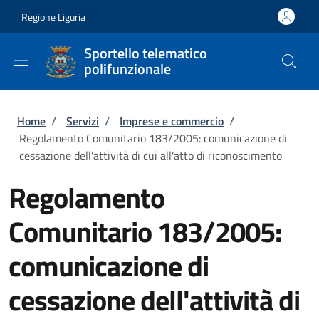
Salta al contenuto principale
Skip to footer content
Regione Liguria
Sportello telematico
polifunzionale
Briciole di pane
Home
/
Servizi
/
Imprese e commercio
/
Regolamento Comunitario 183/2005: comunicazione di
cessazione dell'attività di cui all'atto di riconoscimento
Regolamento
Comunitario 183/2005:
comunicazione di
cessazione dell'attività di