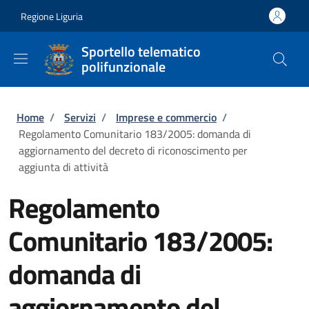
Salta al contenuto principale
Skip to footer content
Regione Liguria
Sportello telematico
polifunzionale
Briciole di pane
Home
/
Servizi
/
Imprese e commercio
/
Regolamento Comunitario 183/2005: domanda di
aggiornamento del decreto di riconoscimento per
aggiunta di attività
Regolamento
Comunitario 183/2005:
domanda di
aggiornamento del