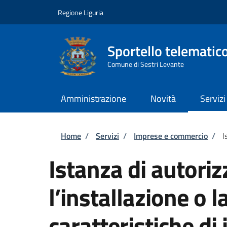
Salta al contenuto principale
Skip to footer content
Regione Liguria
Sportello telematic
Comune di Sestri Levante
Amministrazione
Novità
Servizi
Briciole di pane
Home
/
Servizi
/
Imprese e commercio
/
I
Istanza di autori
l’installazione o l
caratteristiche di