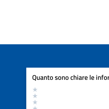
Quanto sono chiare le info
Valutazione
Valuta 5 stelle su 5
Valuta 4 stelle su 5
Valuta 3 stelle su 5
Valuta 2 stelle su 5