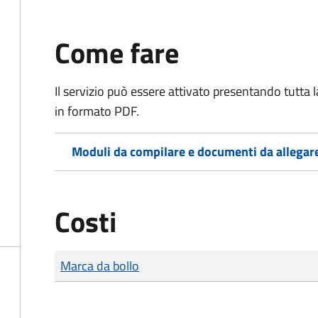
Come fare
Il servizio può essere attivato presentando tutta
in formato PDF.
Moduli da compilare e documenti da allegar
Costi
Tipo di pagamento
Importo
Marca da bollo