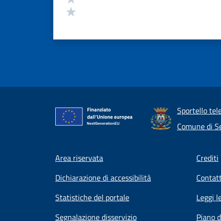
Valuta 1 stelle su 5
Sportello tel
Comune di Se
Footer menu
Area riservata
Crediti
Dichiarazione di accessibilità
Contatt
Statistiche del portale
Leggi l
Segnalazione disservizio
Piano d